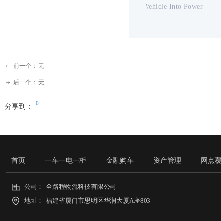
Vehicle Into Power
前一个：
无
ꂃ
后一个：
无
ꁹ
0
分享到：
首页
一车一电一柜
金融购车
资产管理
网点
公司：
全路程物流科技有限公司
地址：
福建省厦门市思明区华润大厦A座803